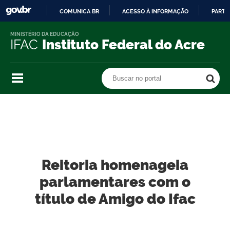
COMUNICA BR
ACESSO À INFORMAÇÃO
PARTI
IR
MINISTÉRIO DA EDUCAÇÃO
PARA
IFAC
Instituto Federal do Acre
O
CONTEÚDO
Buscar no portal
Buscar no portal
Reitoria homenageia
parlamentares com o
título de Amigo do Ifac