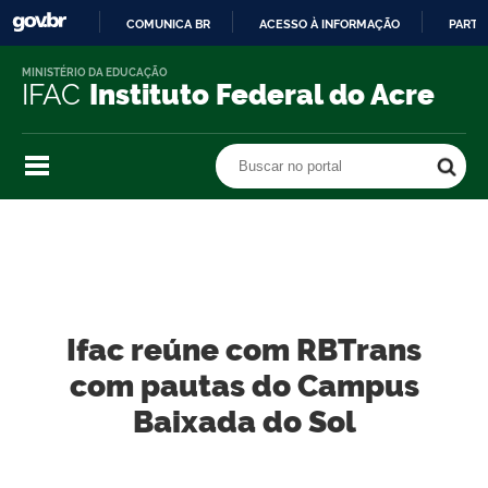
COMUNICA BR
ACESSO À INFORMAÇÃO
PARTI
IR
MINISTÉRIO DA EDUCAÇÃO
PARA
IFAC
Instituto Federal do Acre
O
CONTEÚDO
Buscar no portal
Buscar no portal
Ifac reúne com RBTrans
com pautas do Campus
Baixada do Sol