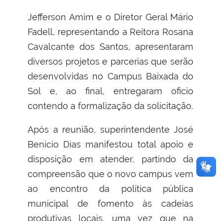
Jefferson Amim e o
D
iretor
G
eral Mário
Fadell, representando a
R
eitora Rosana
Cavalcante
dos Santos
, apresentaram
diversos projetos e parcerias
que serão
desenvolvidas no
Campus
Baixada do
Sol
e, ao final, entrega
ram oficio
conten
do a formalização da solicitação.
Após a reunião, s
uperintendente
José
Benício Dias
manifestou total apoio e
disposição em atender, partindo da
compreensão que o novo campus vem
ao encontro da política pública
municipal de fomento às cadeias
produtivas locais,
uma vez que na