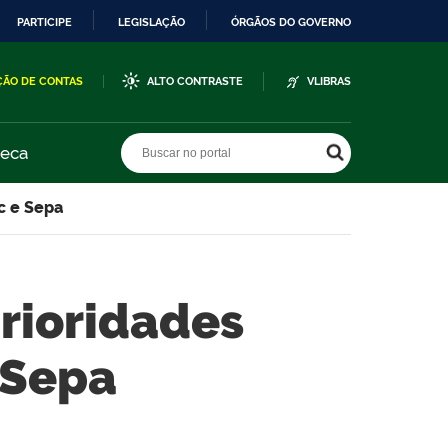
PARTICIPE
LEGISLAÇÃO
ÓRGÃOS DO GOVERNO
ÇÃO DE CONTAS
ALTO CONTRASTE
VLIBRAS
Buscar no portal
Buscar no portal
teca
ac e Sepa
rioridades
 Sepa