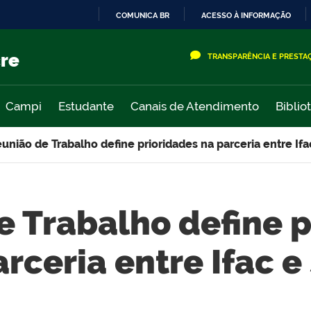
COMUNICA BR
ACESSO À INFORMAÇÃO
IR
PARA
cre
TRANSPARÊNCIA E PRESTA
O
CONTEÚDO
Campi
Estudante
Canais de Atendimento
Biblio
união de Trabalho define prioridades na parceria entre If
e Trabalho define p
arceria entre Ifac e