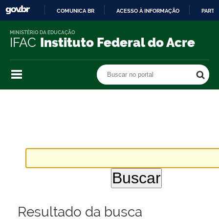
COMUNICA BR
ACESSO À INFORMAÇÃO
PARTI
IR
MINISTÉRIO DA EDUCAÇÃO
PARA
IFAC
Instituto Federal do Acre
O
CONTEÚDO
Buscar no portal
Buscar no portal
Resultado da busca