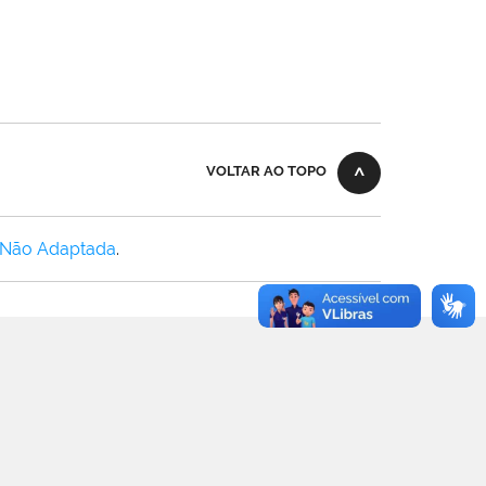
VOLTAR AO TOPO
 Não Adaptada
.