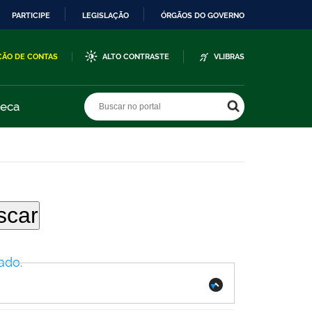
PARTICIPE
LEGISLAÇÃO
ÓRGÃOS DO GOVERNO
ÇÃO DE CONTAS
ALTO CONTRASTE
VLIBRAS
Buscar no portal
Buscar no portal
teca
ado.