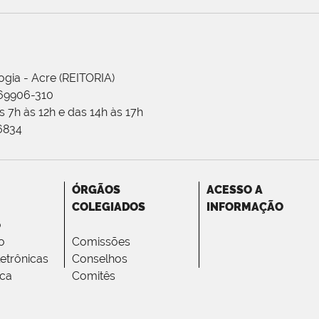
ogia - Acre (REITORIA)
 69906-310
 7h às 12h e das 14h às 17h
-6834
ÓRGÃOS
ACESSO A
COLEGIADOS
INFORMAÇÃO
o
o
Comissões
letrônicas
Conselhos
ica
Comitês