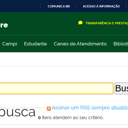
COMUNICA BR
ACESSO À INFORMAÇÃO
IR
PARA
cre
TRANSPARÊNCIA E PRESTA
O
CONTEÚDO
Campi
Estudante
Canais de Atendimento
Biblio
 busca
Assinar um RSS sempre atualiz
0
itens atendem ao seu critério.