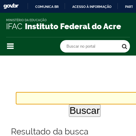
COMUNICA BR
ACESSO À INFORMAÇÃO
PARTI
IR
MINISTÉRIO DA EDUCAÇÃO
PARA
IFAC
Instituto Federal do Acre
O
CONTEÚDO
Buscar no portal
Buscar no portal
Resultado da busca