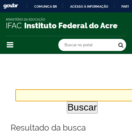
COMUNICA BR
ACESSO À INFORMAÇÃO
PARTI
IR
MINISTÉRIO DA EDUCAÇÃO
PARA
IFAC
Instituto Federal do Acre
O
CONTEÚDO
Buscar no portal
Buscar no portal
Resultado da busca