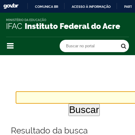
COMUNICA BR
ACESSO À INFORMAÇÃO
PARTI
IR
MINISTÉRIO DA EDUCAÇÃO
PARA
IFAC
Instituto Federal do Acre
O
CONTEÚDO
Buscar no portal
Buscar no portal
Resultado da busca