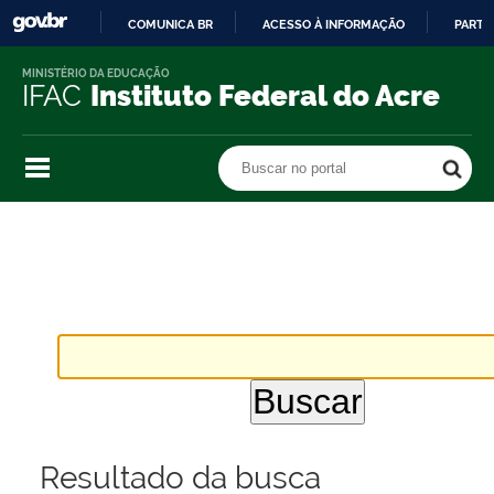
COMUNICA BR
ACESSO À INFORMAÇÃO
PARTI
IR
MINISTÉRIO DA EDUCAÇÃO
PARA
IFAC
Instituto Federal do Acre
O
CONTEÚDO
Buscar no portal
Buscar no portal
Resultado da busca