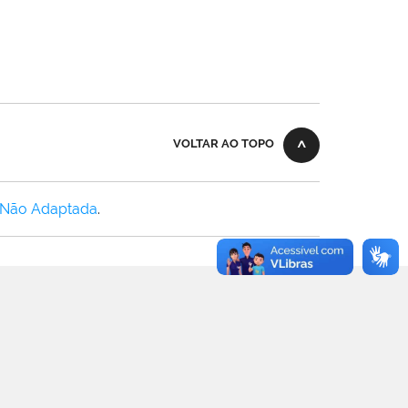
VOLTAR AO TOPO
 Não Adaptada
.