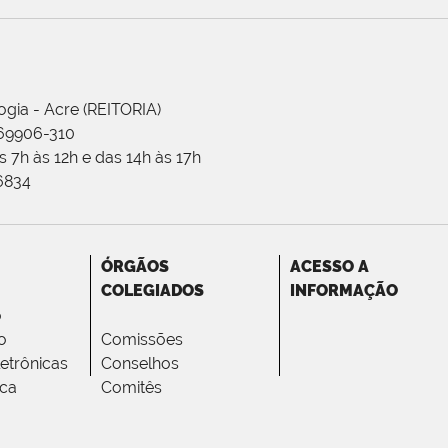
ogia - Acre (REITORIA)
 69906-310
 7h às 12h e das 14h às 17h
-6834
ÓRGÃOS
ACESSO A
COLEGIADOS
INFORMAÇÃO
o
o
Comissões
letrônicas
Conselhos
ica
Comitês