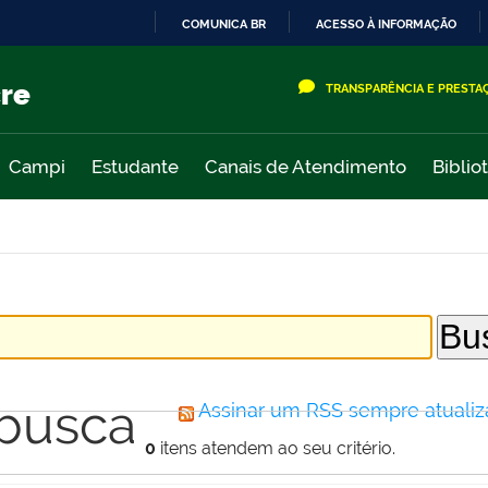
COMUNICA BR
ACESSO À INFORMAÇÃO
IR
PARA
cre
TRANSPARÊNCIA E PRESTA
O
CONTEÚDO
Campi
Estudante
Canais de Atendimento
Biblio
 busca
Assinar um RSS sempre atualiz
0
itens atendem ao seu critério.