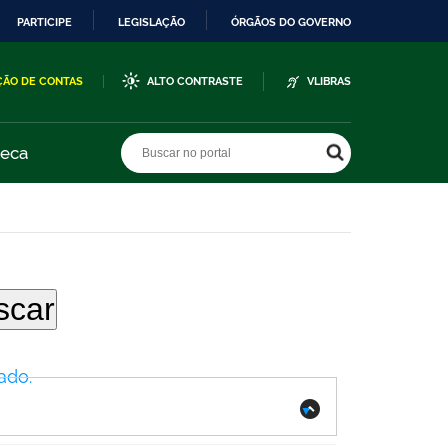
PARTICIPE
LEGISLAÇÃO
ÓRGÃOS DO GOVERNO
ÇÃO DE CONTAS
ALTO CONTRASTE
VLIBRAS
Buscar no portal
Buscar no portal
teca
ado.