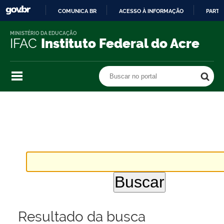
COMUNICA BR
ACESSO À INFORMAÇÃO
PARTI
IR
MINISTÉRIO DA EDUCAÇÃO
PARA
IFAC
Instituto Federal do Acre
O
CONTEÚDO
Buscar no portal
Buscar no portal
Resultado da busca