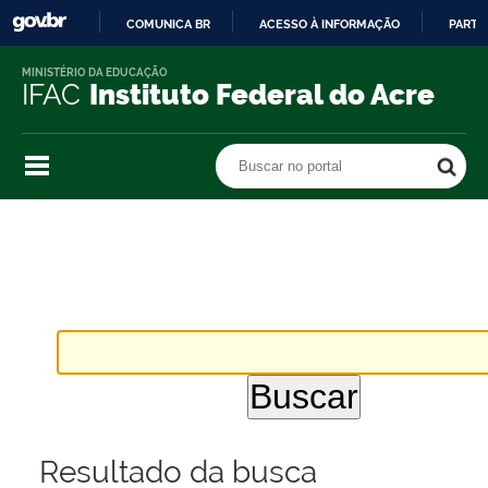
COMUNICA BR
ACESSO À INFORMAÇÃO
PARTI
IR
MINISTÉRIO DA EDUCAÇÃO
PARA
IFAC
Instituto Federal do Acre
O
CONTEÚDO
Buscar no portal
Buscar no portal
Resultado da busca