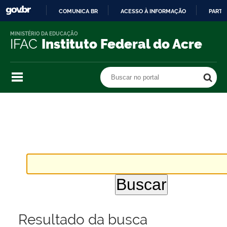
COMUNICA BR
ACESSO À INFORMAÇÃO
PARTI
IR
MINISTÉRIO DA EDUCAÇÃO
PARA
IFAC
Instituto Federal do Acre
O
CONTEÚDO
Buscar no portal
Buscar no portal
Resultado da busca