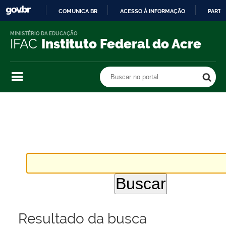
COMUNICA BR
ACESSO À INFORMAÇÃO
PARTI
IR
MINISTÉRIO DA EDUCAÇÃO
PARA
IFAC
Instituto Federal do Acre
O
CONTEÚDO
Buscar no portal
Buscar no portal
Resultado da busca