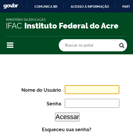
COMUNICA BR
ACESSO À INFORMAÇÃO
PARTI
IR
MINISTÉRIO DA EDUCAÇÃO
PARA
IFAC
Instituto Federal do Acre
O
CONTEÚDO
Buscar no portal
Buscar no portal
Nome do Usuário
Senha
Esqueceu sua senha?