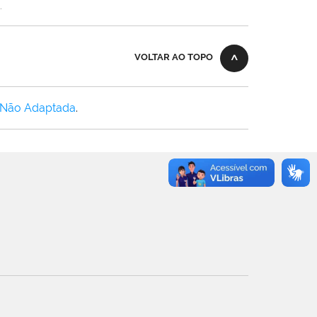
.
VOLTAR AO TOPO
 Não Adaptada
.