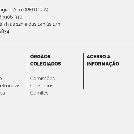
ogia - Acre (REITORIA)
 69906-310
 7h às 12h e das 14h às 17h
-6834
ÓRGÃOS
ACESSO A
COLEGIADOS
INFORMAÇÃO
o
o
Comissões
letrônicas
Conselhos
ica
Comitês