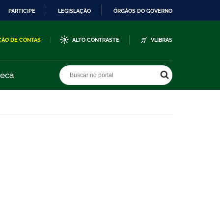
PARTICIPE
LEGISLAÇÃO
ÓRGÃOS DO GOVERNO
ÇÃO DE CONTAS
ALTO CONTRASTE
VLIBRAS
Buscar no portal
Buscar no portal
teca