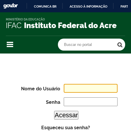
COMUNICA BR
ACESSO À INFORMAÇÃO
PARTI
IR
MINISTÉRIO DA EDUCAÇÃO
PARA
IFAC
Instituto Federal do Acre
O
CONTEÚDO
Buscar no portal
Buscar no portal
Nome do Usuário
Senha
Esqueceu sua senha?