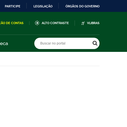
PARTICIPE
LEGISLAÇÃO
ÓRGÃOS DO GOVERNO
ÇÃO DE CONTAS
ALTO CONTRASTE
VLIBRAS
Buscar no portal
Buscar no portal
teca