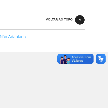
.
VOLTAR AO TOPO
 Não Adaptada
.