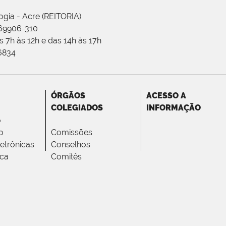
ogia - Acre (REITORIA)
 69906-310
 7h às 12h e das 14h às 17h
-6834
ÓRGÃOS
ACESSO A
COLEGIADOS
INFORMAÇÃO
o
o
Comissões
letrônicas
Conselhos
ica
Comitês