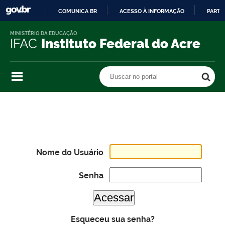
COMUNICA BR
ACESSO À INFORMAÇÃO
PARTI
IR
MINISTÉRIO DA EDUCAÇÃO
PARA
IFAC
Instituto Federal do Acre
O
CONTEÚDO
Buscar no portal
Buscar no portal
Nome do Usuário
Senha
Esqueceu sua senha?