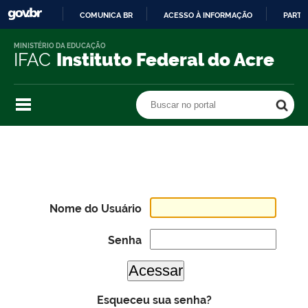
COMUNICA BR
ACESSO À INFORMAÇÃO
PARTI
IR
MINISTÉRIO DA EDUCAÇÃO
PARA
IFAC
Instituto Federal do Acre
O
CONTEÚDO
Buscar no portal
Buscar no portal
Nome do Usuário
Senha
Esqueceu sua senha?