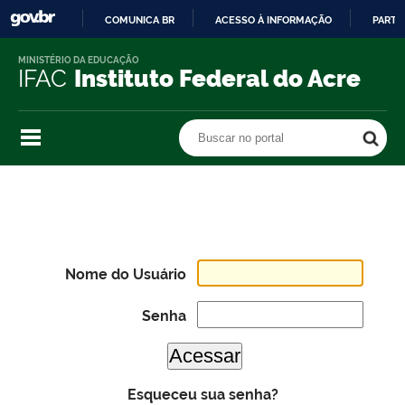
COMUNICA BR
ACESSO À INFORMAÇÃO
PARTI
IR
MINISTÉRIO DA EDUCAÇÃO
PARA
IFAC
Instituto Federal do Acre
O
CONTEÚDO
Buscar no portal
Buscar no portal
Nome do Usuário
Senha
Esqueceu sua senha?