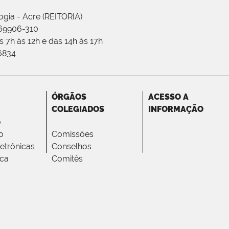
ogia - Acre (REITORIA)
 69906-310
 7h às 12h e das 14h às 17h
-6834
ÓRGÃOS
ACESSO A
COLEGIADOS
INFORMAÇÃO
o
o
Comissões
letrônicas
Conselhos
ica
Comitês