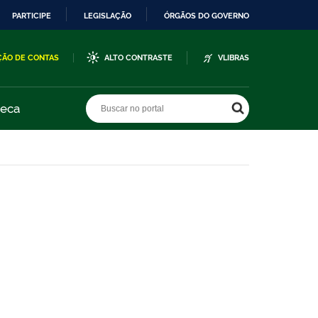
PARTICIPE
LEGISLAÇÃO
ÓRGÃOS DO GOVERNO
ÇÃO DE CONTAS
ALTO CONTRASTE
VLIBRAS
Buscar no portal
Buscar no portal
teca