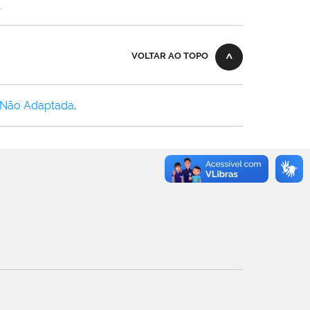
.
VOLTAR AO TOPO
 Não Adaptada
.