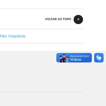
.
VOLTAR AO TOPO
 Não Adaptada
.