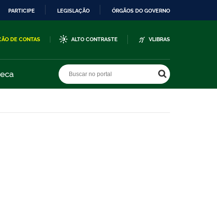
PARTICIPE
LEGISLAÇÃO
ÓRGÃOS DO GOVERNO
ÇÃO DE CONTAS
ALTO CONTRASTE
VLIBRAS
Buscar no portal
Buscar no portal
teca