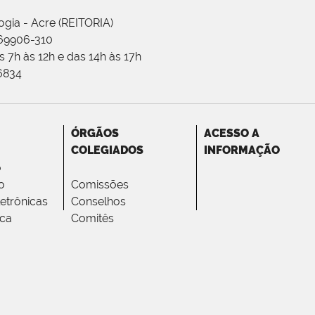
ogia - Acre (REITORIA)
 69906-310
 7h às 12h e das 14h às 17h
-6834
ÓRGÃOS
ACESSO A
COLEGIADOS
INFORMAÇÃO
o
o
Comissões
letrônicas
Conselhos
ica
Comitês