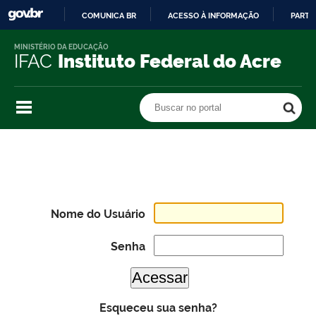
COMUNICA BR
ACESSO À INFORMAÇÃO
PARTI
IR
MINISTÉRIO DA EDUCAÇÃO
PARA
IFAC
Instituto Federal do Acre
O
CONTEÚDO
Buscar no portal
Buscar no portal
Nome do Usuário
Senha
Esqueceu sua senha?