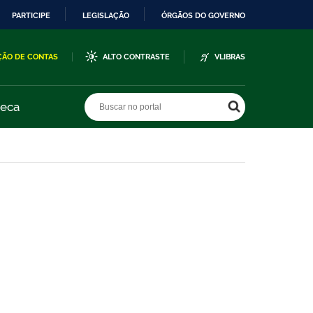
PARTICIPE
LEGISLAÇÃO
ÓRGÃOS DO GOVERNO
ÇÃO DE CONTAS
ALTO CONTRASTE
VLIBRAS
Buscar no portal
Buscar no portal
teca