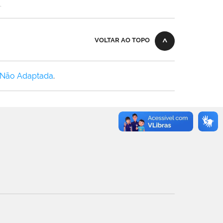
.
VOLTAR AO TOPO
 Não Adaptada
.