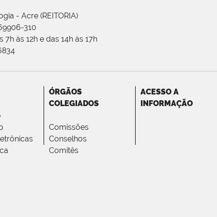
ogia - Acre (REITORIA)
 69906-310
 7h às 12h e das 14h às 17h
-6834
ÓRGÃOS
ACESSO A
COLEGIADOS
INFORMAÇÃO
o
o
Comissões
letrônicas
Conselhos
ica
Comitês