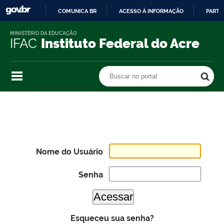
COMUNICA BR
ACESSO À INFORMAÇÃO
PARTI
IR
MINISTÉRIO DA EDUCAÇÃO
PARA
IFAC
Instituto Federal do Acre
O
CONTEÚDO
Buscar no portal
Buscar no portal
Nome do Usuário
Senha
Esqueceu sua senha?