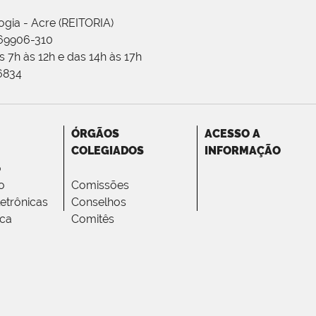
ogia - Acre (REITORIA)
 69906-310
 7h às 12h e das 14h às 17h
-6834
ÓRGÃOS
ACESSO A
COLEGIADOS
INFORMAÇÃO
o
o
Comissões
letrônicas
Conselhos
ica
Comitês