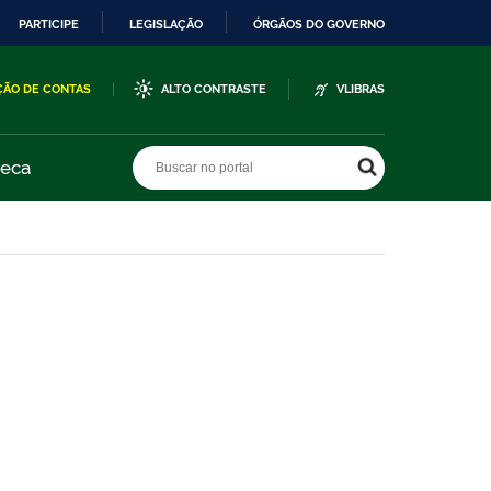
PARTICIPE
LEGISLAÇÃO
ÓRGÃOS DO GOVERNO
ÇÃO DE CONTAS
ALTO CONTRASTE
VLIBRAS
Buscar no portal
Buscar no portal
teca