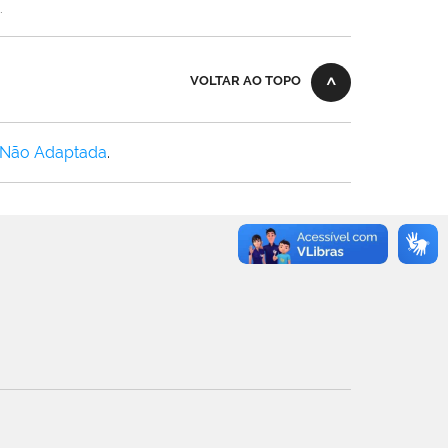
.
VOLTAR AO TOPO
 Não Adaptada
.