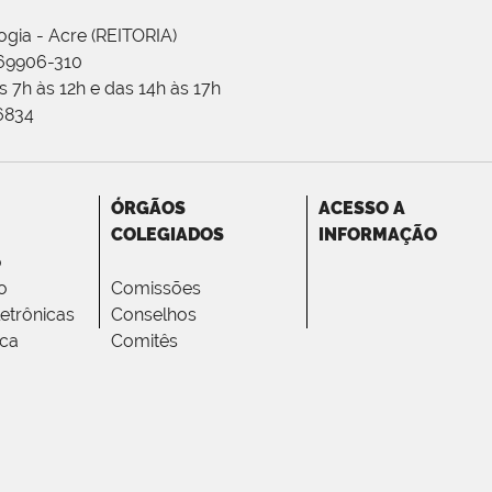
ogia - Acre (REITORIA)
 69906-310
 7h às 12h e das 14h às 17h
-6834
ÓRGÃOS
ACESSO A
COLEGIADOS
INFORMAÇÃO
o
o
Comissões
letrônicas
Conselhos
ica
Comitês