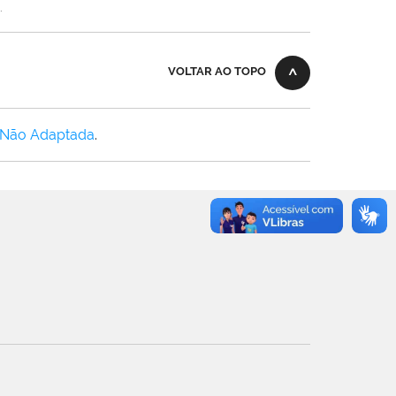
.
VOLTAR AO TOPO
 Não Adaptada
.