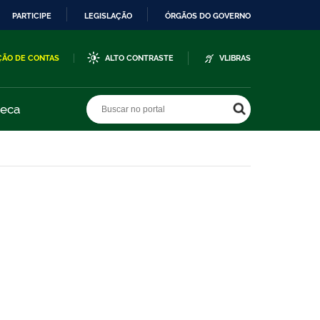
PARTICIPE
LEGISLAÇÃO
ÓRGÃOS DO GOVERNO
ÇÃO DE CONTAS
ALTO CONTRASTE
VLIBRAS
Buscar no portal
Buscar no portal
teca