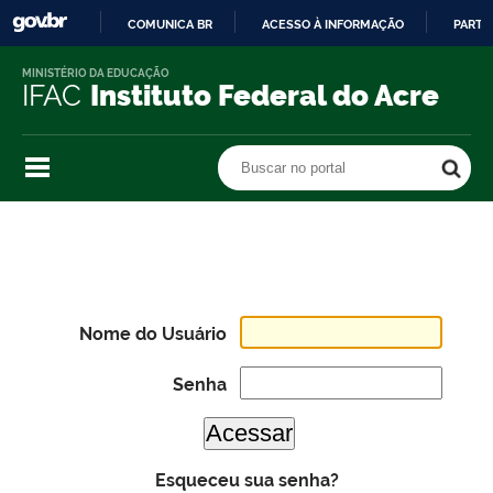
COMUNICA BR
ACESSO À INFORMAÇÃO
PARTI
IR
MINISTÉRIO DA EDUCAÇÃO
PARA
IFAC
Instituto Federal do Acre
O
CONTEÚDO
Buscar no portal
Buscar no portal
Nome do Usuário
Senha
Esqueceu sua senha?