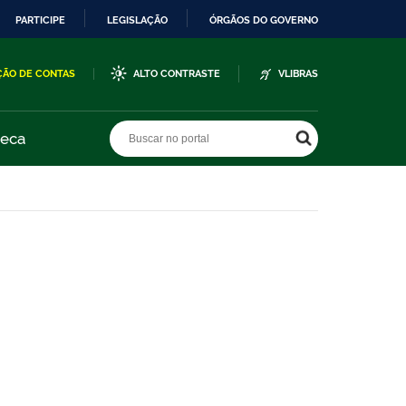
PARTICIPE
LEGISLAÇÃO
ÓRGÃOS DO GOVERNO
ÇÃO DE CONTAS
ALTO CONTRASTE
VLIBRAS
Buscar no portal
Buscar no portal
teca