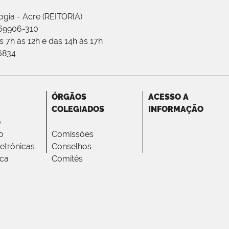
ogia - Acre (REITORIA)
 69906-310
 7h às 12h e das 14h às 17h
-6834
ÓRGÃOS
ACESSO A
COLEGIADOS
INFORMAÇÃO
o
o
Comissões
letrônicas
Conselhos
ica
Comitês