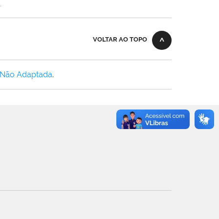
.
VOLTAR AO TOPO
 Não Adaptada
.