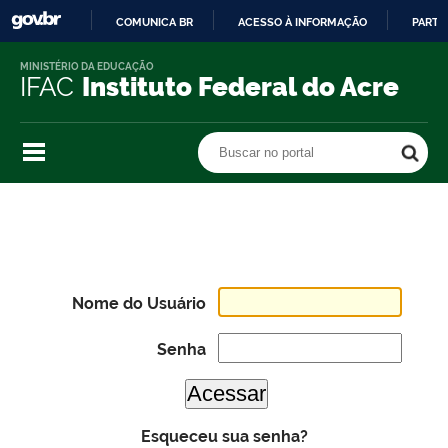
COMUNICA BR
ACESSO À INFORMAÇÃO
PARTI
IR
MINISTÉRIO DA EDUCAÇÃO
PARA
IFAC
Instituto Federal do Acre
O
CONTEÚDO
Buscar no portal
Buscar no portal
Nome do Usuário
Senha
Esqueceu sua senha?