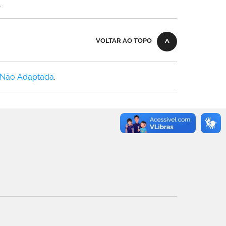
.
VOLTAR AO TOPO
 Não Adaptada
.