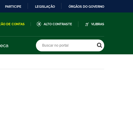
PARTICIPE
LEGISLAÇÃO
ÓRGÃOS DO GOVERNO
ÇÃO DE CONTAS
ALTO CONTRASTE
VLIBRAS
Buscar no portal
Buscar no portal
teca