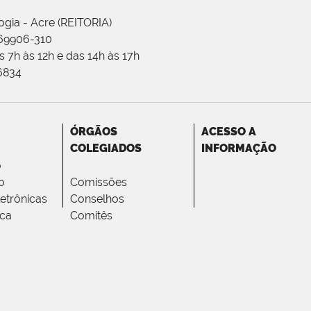
ogia - Acre (REITORIA)
 69906-310
 7h às 12h e das 14h às 17h
-6834
ÓRGÃOS
ACESSO A
COLEGIADOS
INFORMAÇÃO
o
o
Comissões
letrônicas
Conselhos
ica
Comitês