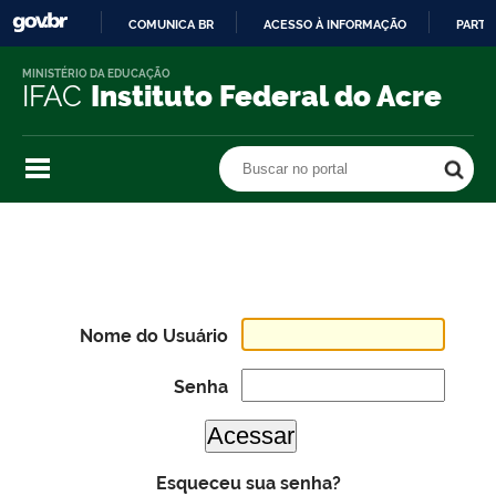
COMUNICA BR
ACESSO À INFORMAÇÃO
PARTI
IR
MINISTÉRIO DA EDUCAÇÃO
PARA
IFAC
Instituto Federal do Acre
O
CONTEÚDO
Buscar no portal
Buscar no portal
Nome do Usuário
Senha
Esqueceu sua senha?