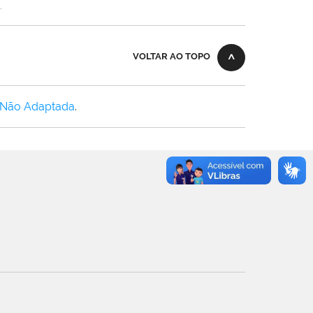
.
VOLTAR AO TOPO
 Não Adaptada
.