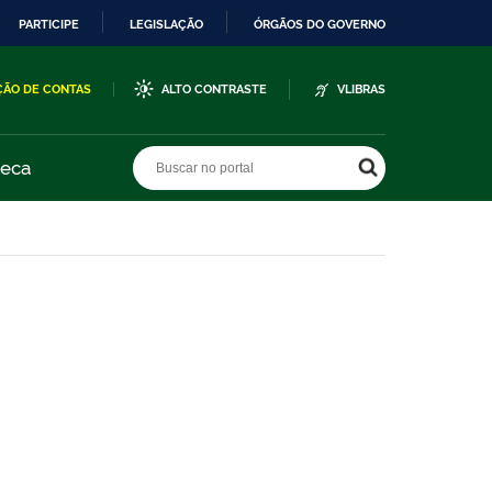
PARTICIPE
LEGISLAÇÃO
ÓRGÃOS DO GOVERNO
ÇÃO DE CONTAS
ALTO CONTRASTE
VLIBRAS
Buscar no portal
Buscar no portal
teca