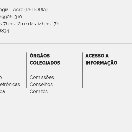
ogia - Acre (REITORIA)
 69906-310
 7h às 12h e das 14h às 17h
-6834
ÓRGÃOS
ACESSO A
COLEGIADOS
INFORMAÇÃO
o
o
Comissões
letrônicas
Conselhos
ica
Comitês