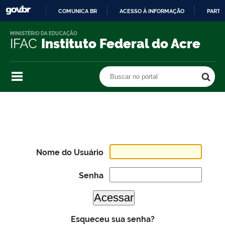
COMUNICA BR
ACESSO À INFORMAÇÃO
PARTI
IR
MINISTÉRIO DA EDUCAÇÃO
PARA
IFAC
Instituto Federal do Acre
O
CONTEÚDO
Buscar no portal
Buscar no portal
Nome do Usuário
Senha
Esqueceu sua senha?