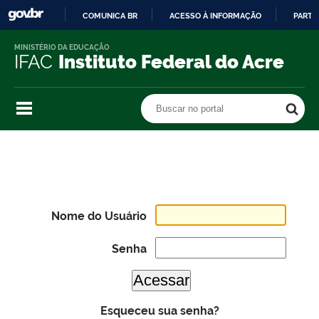
COMUNICA BR
ACESSO À INFORMAÇÃO
PARTI
IR
MINISTÉRIO DA EDUCAÇÃO
PARA
IFAC
Instituto Federal do Acre
O
CONTEÚDO
Buscar no portal
Buscar no portal
Nome do Usuário
Senha
Esqueceu sua senha?