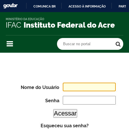
COMUNICA BR
ACESSO À INFORMAÇÃO
PARTI
IR
MINISTÉRIO DA EDUCAÇÃO
PARA
IFAC
Instituto Federal do Acre
O
CONTEÚDO
Buscar no portal
Buscar no portal
Nome do Usuário
Senha
Esqueceu sua senha?