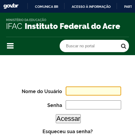
COMUNICA BR
ACESSO À INFORMAÇÃO
PARTI
IR
MINISTÉRIO DA EDUCAÇÃO
PARA
IFAC
Instituto Federal do Acre
O
CONTEÚDO
Buscar no portal
Buscar no portal
Nome do Usuário
Senha
Esqueceu sua senha?