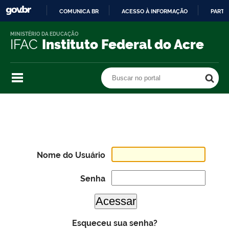
COMUNICA BR
ACESSO À INFORMAÇÃO
PARTI
IR
MINISTÉRIO DA EDUCAÇÃO
PARA
IFAC
Instituto Federal do Acre
O
CONTEÚDO
Buscar no portal
Buscar no portal
Nome do Usuário
Senha
Esqueceu sua senha?