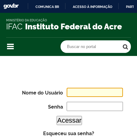
COMUNICA BR
ACESSO À INFORMAÇÃO
PARTI
IR
MINISTÉRIO DA EDUCAÇÃO
PARA
IFAC
Instituto Federal do Acre
O
CONTEÚDO
Buscar no portal
Buscar no portal
Nome do Usuário
Senha
Esqueceu sua senha?