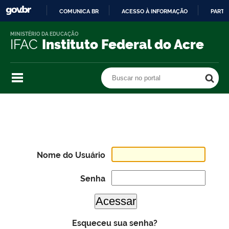
COMUNICA BR
ACESSO À INFORMAÇÃO
PARTI
IR
MINISTÉRIO DA EDUCAÇÃO
PARA
IFAC
Instituto Federal do Acre
O
CONTEÚDO
Buscar no portal
Buscar no portal
Nome do Usuário
Senha
Esqueceu sua senha?