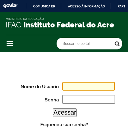
COMUNICA BR
ACESSO À INFORMAÇÃO
PARTI
IR
MINISTÉRIO DA EDUCAÇÃO
PARA
IFAC
Instituto Federal do Acre
O
CONTEÚDO
Buscar no portal
Buscar no portal
Nome do Usuário
Senha
Esqueceu sua senha?