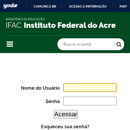
COMUNICA BR
ACESSO À INFORMAÇÃO
PARTI
IR
MINISTÉRIO DA EDUCAÇÃO
PARA
IFAC
Instituto Federal do Acre
O
CONTEÚDO
Buscar no portal
Buscar no portal
Nome do Usuário
Senha
Esqueceu sua senha?