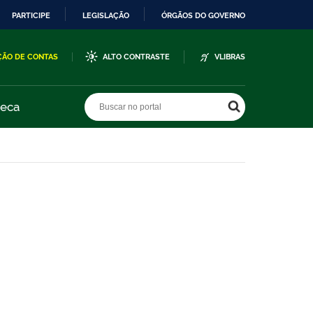
PARTICIPE
LEGISLAÇÃO
ÓRGÃOS DO GOVERNO
ÇÃO DE CONTAS
ALTO CONTRASTE
VLIBRAS
Buscar no portal
Buscar no portal
teca