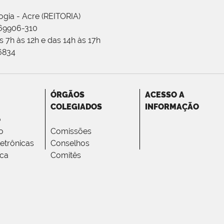
ogia - Acre (REITORIA)
 69906-310
 7h às 12h e das 14h às 17h
-6834
ÓRGÃOS
ACESSO A
COLEGIADOS
INFORMAÇÃO
o
o
Comissões
letrônicas
Conselhos
ica
Comitês