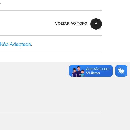
.
VOLTAR AO TOPO
 Não Adaptada
.