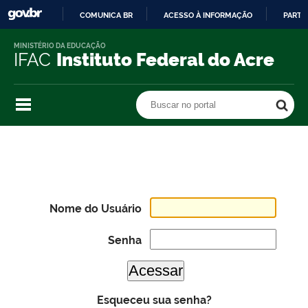
COMUNICA BR
ACESSO À INFORMAÇÃO
PARTI
IR
MINISTÉRIO DA EDUCAÇÃO
PARA
IFAC
Instituto Federal do Acre
O
CONTEÚDO
Buscar no portal
Buscar no portal
Nome do Usuário
Senha
Esqueceu sua senha?