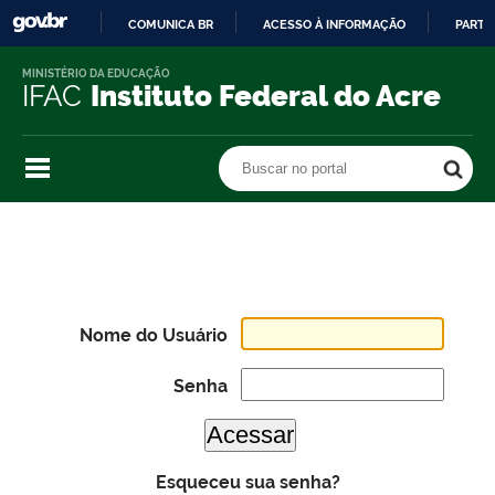
COMUNICA BR
ACESSO À INFORMAÇÃO
PARTI
IR
MINISTÉRIO DA EDUCAÇÃO
PARA
IFAC
Instituto Federal do Acre
O
CONTEÚDO
Buscar no portal
Buscar no portal
Nome do Usuário
Senha
Esqueceu sua senha?