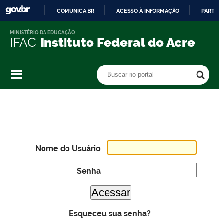
COMUNICA BR
ACESSO À INFORMAÇÃO
PARTI
IR
MINISTÉRIO DA EDUCAÇÃO
PARA
IFAC
Instituto Federal do Acre
O
CONTEÚDO
Buscar no portal
Buscar no portal
Nome do Usuário
Senha
Esqueceu sua senha?