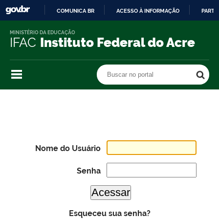
COMUNICA BR
ACESSO À INFORMAÇÃO
PARTI
IR
MINISTÉRIO DA EDUCAÇÃO
PARA
IFAC
Instituto Federal do Acre
O
CONTEÚDO
Buscar no portal
Buscar no portal
Nome do Usuário
Senha
Esqueceu sua senha?