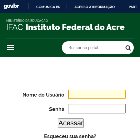
COMUNICA BR
ACESSO À INFORMAÇÃO
PARTI
IR
MINISTÉRIO DA EDUCAÇÃO
PARA
IFAC
Instituto Federal do Acre
O
CONTEÚDO
Buscar no portal
Buscar no portal
Nome do Usuário
Senha
Esqueceu sua senha?