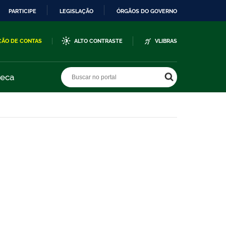
PARTICIPE
LEGISLAÇÃO
ÓRGÃOS DO GOVERNO
ÇÃO DE CONTAS
ALTO CONTRASTE
VLIBRAS
Buscar no portal
Buscar no portal
teca