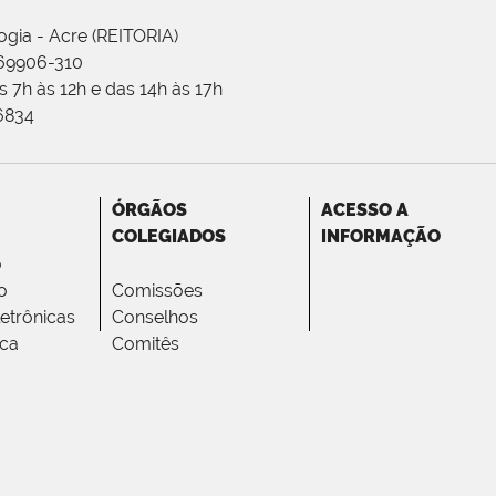
ogia - Acre (REITORIA)
 69906-310
 7h às 12h e das 14h às 17h
-6834
ÓRGÃOS
ACESSO A
COLEGIADOS
INFORMAÇÃO
o
o
Comissões
letrônicas
Conselhos
ica
Comitês