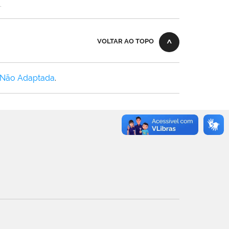
.
VOLTAR AO TOPO
 Não Adaptada
.